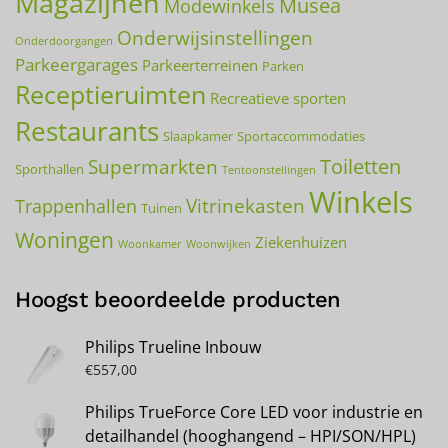
Magazijnen
Musea
Modewinkels
Onderwijsinstellingen
Onderdoorgangen
Parkeergarages
Parkeerterreinen
Parken
Receptieruimten
Recreatieve sporten
Restaurants
Slaapkamer
Sportaccommodaties
Toiletten
Supermarkten
Sporthallen
Tentoonstellingen
Winkels
Vitrinekasten
Trappenhallen
Tuinen
Woningen
Ziekenhuizen
Woonkamer
Woonwijken
Hoogst beoordeelde producten
Philips Trueline Inbouw
€
557,00
Philips TrueForce Core LED voor industrie en
detailhandel (hooghangend – HPI/SON/HPL)