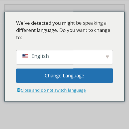
Zum Hauptinhalt springen
We've detected you might be speaking a
different language. Do you want to change
to:
Start
/ Produkt Lampvoet / G24d-1
G24d-1
English
Einzelnes Ergebnis wird angezeigt
Change Language
Close and do not switch language