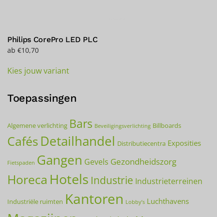
Philips CorePro LED PLC
ab
€
10,70
Dieses
Kies jouw variant
Produkt
weist
mehrere
Toepassingen
Varianten
auf.
Bars
Algemene verlichting
Billboards
Beveiligingsverlichting
Die
Detailhandel
Cafés
Optionen
Exposities
Distributiecentra
können
Gangen
Gezondheidszorg
Gevels
Fietspaden
auf
Hotels
Horeca
der
Industrie
Industrieterreinen
Produktseite
Kantoren
gewählt
Luchthavens
Industriële ruimten
Lobby’s
werden