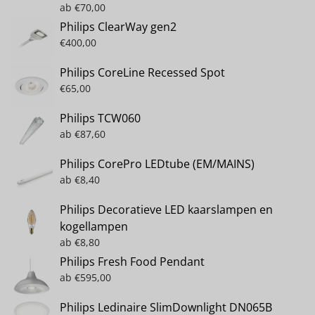
ab
€
70,00
Philips ClearWay gen2
€
400,00
Philips CoreLine Recessed Spot
€
65,00
Philips TCW060
ab
€
87,60
Philips CorePro LEDtube (EM/MAINS)
ab
€
8,40
Philips Decoratieve LED kaarslampen en
kogellampen
ab
€
8,80
Philips Fresh Food Pendant
ab
€
595,00
Philips Ledinaire SlimDownlight DN065B