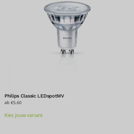
Philips Classic LEDspotMV
ab
€
5,60
Dieses
Kies jouw variant
Produkt
weist
mehrere