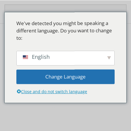
Zum Hauptinhalt springen
We've detected you might be speaking a
different language. Do you want to change
to:
Start
/ Produkt Lampvoet / GU10
GU10
English
Alle 4 Ergebnisse werden angezeigt
Change Language
Close and do not switch language