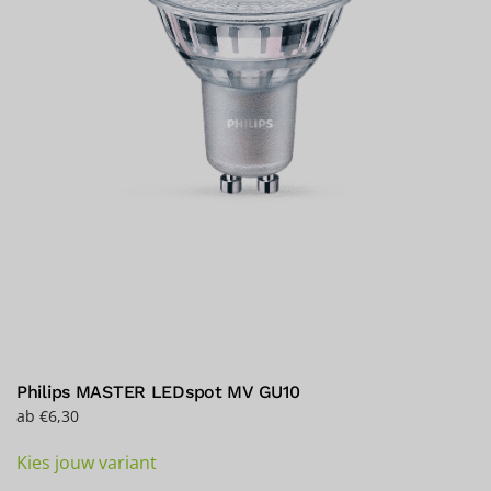
Produktseite
gewählt
werden
Philips MASTER LEDspot MV GU10
ab
€
6,30
Dieses
Kies jouw variant
Produkt