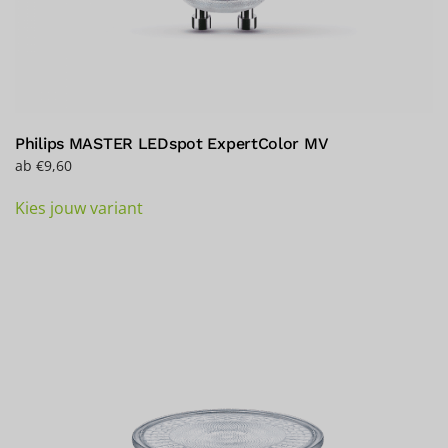
Philips MASTER LEDspot ExpertColor MV
ab
€
9,60
Dieses
Kies jouw variant
Produkt
weist
mehrere
Varianten
auf.
Die
Optionen
können
auf
der