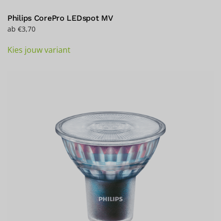
Philips CorePro LEDspot MV
ab
€
3,70
Dieses
Kies jouw variant
Produkt
weist
mehrere
Varianten
auf.
Die
Optionen
können
auf
der
Produktseite
gewählt
werden