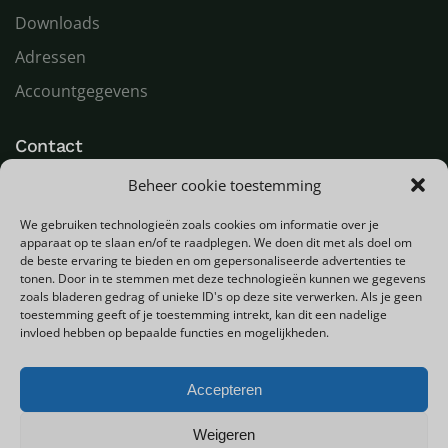
Downloads
Adressen
Accountgegevens
Contact
Beheer cookie toestemming
LED Goeroe
Compagnonsweg 7
We gebruiken technologieën zoals cookies om informatie over je
9482 WR Tynaarlo
apparaat op te slaan en/of te raadplegen. We doen dit met als doel om
Nederland
de beste ervaring te bieden en om gepersonaliseerde advertenties te
tonen. Door in te stemmen met deze technologieën kunnen we gegevens
zoals bladeren gedrag of unieke ID's op deze site verwerken. Als je geen
T
+31 (0) 592 580000
toestemming geeft of je toestemming intrekt, kan dit een nadelige
E
info@ledgoeroe.nl
invloed hebben op bepaalde functies en mogelijkheden.
Accepteren
Copyright © 2025 - Alle rechten voorbehouden
Weigeren