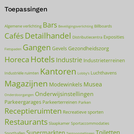
weist
mehrere
Toepassingen
Varianten
auf.
Bars
Algemene verlichting
Billboards
Beveiligingsverlichting
Die
Detailhandel
Cafés
Optionen
Exposities
Distributiecentra
können
Gangen
Gezondheidszorg
Gevels
Fietspaden
auf
Hotels
Horeca
der
Industrie
Industrieterreinen
Produktseite
Kantoren
gewählt
Luchthavens
Industriële ruimten
Lobby’s
werden
Magazijnen
Musea
Modewinkels
Onderwijsinstellingen
Onderdoorgangen
Parkeergarages
Parkeerterreinen
Parken
Receptieruimten
Recreatieve sporten
Restaurants
Slaapkamer
Sportaccommodaties
Toiletten
Supermarkten
Sporthallen
Tentoonstellingen