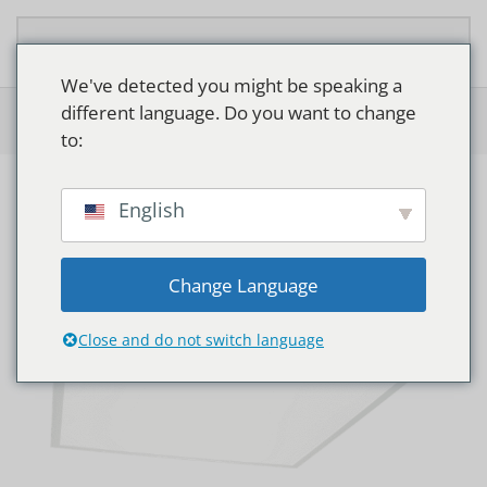
Zum Hauptinhalt springen
We've detected you might be speaking a
different language. Do you want to change
Home
>
Shop
>
Philips Ledinaire paneel
to:
English
Change Language
Close and do not switch language