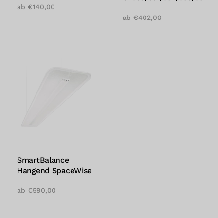
ab
€
140,00
ab
€
402,00
SmartBalance
Hangend SpaceWise
ab
€
590,00