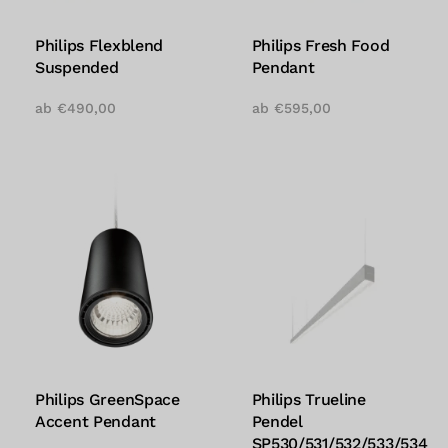
Philips Flexblend
Philips Fresh Food
Suspended
Pendant
ab
€
490,00
ab
€
595,00
Philips GreenSpace
Philips Trueline
Accent Pendant
Pendel
SP530/531/532/533/534