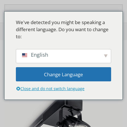
Zum Hauptinhalt springen
We've detected you might be speaking a
different language. Do you want to change
Home
>
Shop
>
Philips EcoStyle ST440T
to:
English
Change Language
Close and do not switch language