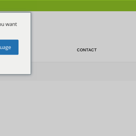
ou want
uage
OFFERTE
CONTACT