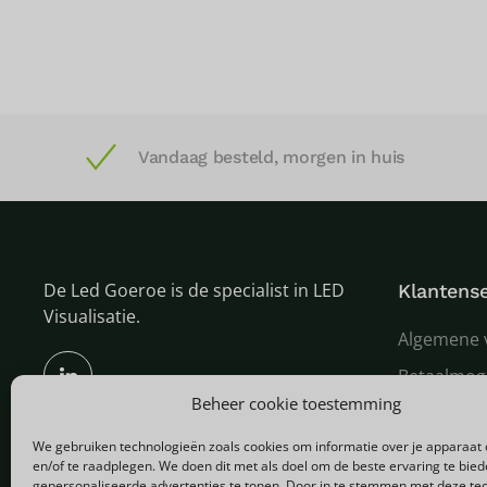
Vandaag besteld, morgen in huis
De Led Goeroe is de specialist in LED
Klantense
Visualisatie.
Algemene 
Betaalmog
Beheer cookie toestemming
Verzenden
We gebruiken technologieën zoals cookies om informatie over je apparaat 
Garantie e
en/of te raadplegen. We doen dit met als doel om de beste ervaring te bie
gepersonaliseerde advertenties te tonen. Door in te stemmen met deze te