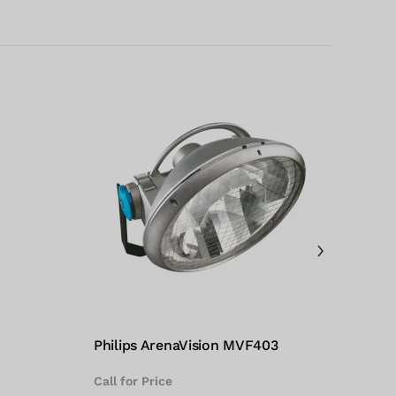
Philips ArenaVision MVF403
Phil
Call for Price
€
19