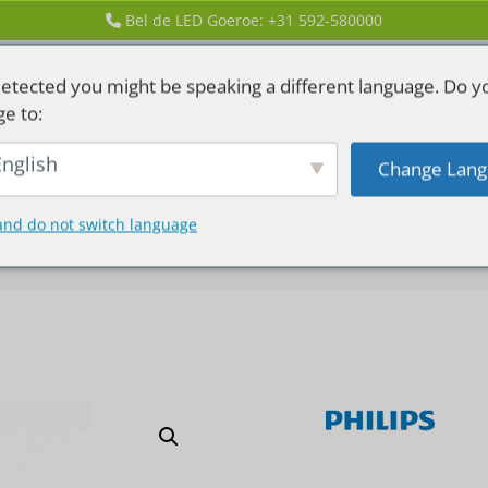
Bel de LED Goeroe: +31 592-580000
etected you might be speaking a different language. Do y
ge to:
nglish
Change Lang
GEN
LED HUREN
and do not switch language