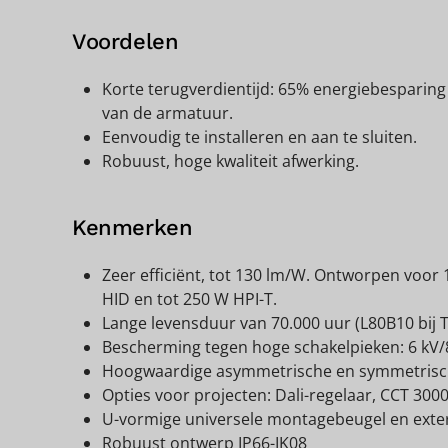
Voordelen
Korte terugverdientijd: 65% energiebesparin
van de armatuur.
Eenvoudig te installeren en aan te sluiten.
Robuust, hoge kwaliteit afwerking.
Kenmerken
Zeer efficiënt, tot 130 lm/W. Ontworpen voor
HID en tot 250 W HPI-T.
Lange levensduur van 70.000 uur (L80B10 bij 
Bescherming tegen hoge schakelpieken: 6 kV/8
Hoogwaardige asymmetrische en symmetrisc
Opties voor projecten: Dali-regelaar, CCT 300
U-vormige universele montagebeugel en extern
Robuust ontwerp IP66-IK08