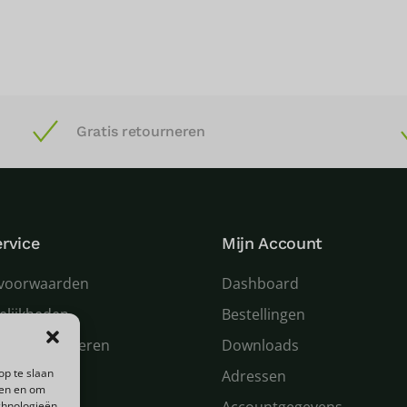
Gratis retourneren
rvice
Mijn Account
voorwaarden
Dashboard
elijkheden
Bestellingen
 en retourneren
Downloads
op te slaan
n service
Adressen
den en om
chnologieën