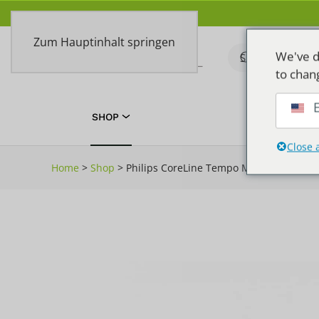
Zum Hauptinhalt springen
We've d
to chan
E
SHOP
TOEPASSIN
Close 
Home
>
Shop
>
Philips CoreLine Tempo Medium