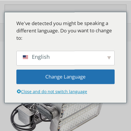
Zum Hauptinhalt springen
We've detected you might be speaking a
different language. Do you want to change
Home
>
Shop
>
Philips OptiVision LED Gen2 BVP515/BVP525
to:
English
Change Language
Close and do not switch language