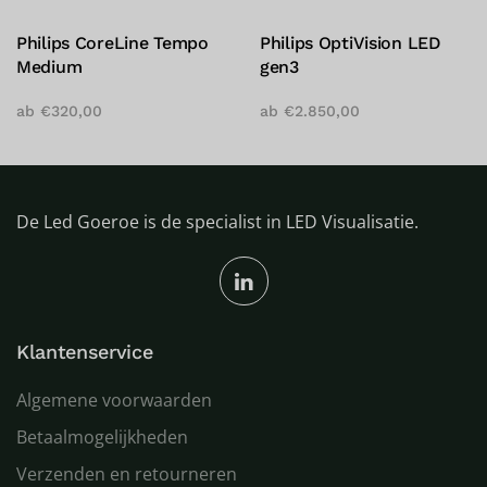
Philips CoreLine Tempo
Philips OptiVision LED
Medium
gen3
ab
€
320,00
ab
€
2.850,00
De Led Goeroe is de specialist in LED Visualisatie.
Klantenservice
Algemene voorwaarden
Betaalmogelijkheden
Verzenden en retourneren