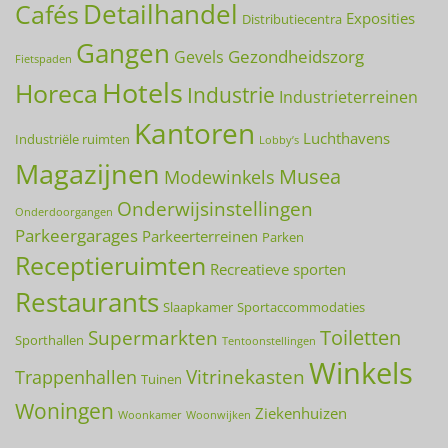
Detailhandel
Cafés
Exposities
Distributiecentra
Gangen
Gezondheidszorg
Gevels
Fietspaden
Hotels
Horeca
Industrie
Industrieterreinen
Kantoren
Luchthavens
Industriële ruimten
Lobby’s
Magazijnen
Musea
Modewinkels
Onderwijsinstellingen
Onderdoorgangen
Parkeergarages
Parkeerterreinen
Parken
Receptieruimten
Recreatieve sporten
Restaurants
Slaapkamer
Sportaccommodaties
Toiletten
Supermarkten
Sporthallen
Tentoonstellingen
Winkels
Vitrinekasten
Trappenhallen
Tuinen
Woningen
Ziekenhuizen
Woonkamer
Woonwijken