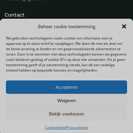
Contact
Beheer cookie toestemming
LED Goeroe
Compagnonsweg 7
We gebruiken technologieën zoals cookies om informatie over je
9482 WR Tynaarlo
apparaat op te slaan en/of te raadplegen. We doen dit met als doel om
Nederland
de beste ervaring te bieden en om gepersonaliseerde advertenties te
tonen. Door in te stemmen met deze technologieën kunnen we gegevens
zoals bladeren gedrag of unieke ID's op deze site verwerken. Als je geen
T
+31 (0) 592 580000
toestemming geeft of je toestemming intrekt, kan dit een nadelige
E
info@ledgoeroe.nl
invloed hebben op bepaalde functies en mogelijkheden.
Accepteren
Copyright © 2025 - Alle rechten voorbehouden
Weigeren
Bekijk voorkeuren
0
Privacybeleid
Sitemap
Cookiebeleid
Privacybeleid