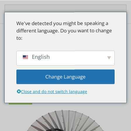
Zum Hauptinhalt springen
We've detected you might be speaking a
different language. Do you want to change
to:
Start
/ Ledgoeroe
Ledgoeroe
English
Alle 5 Ergebnisse werden angezeigt
Change Language
Close and do not switch language
ANGEBOT!