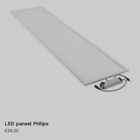
auf.
Die
Optionen
können
auf
der
Produktseite
gewählt
werden
LED paneel Philips
€
34,00
Dieses