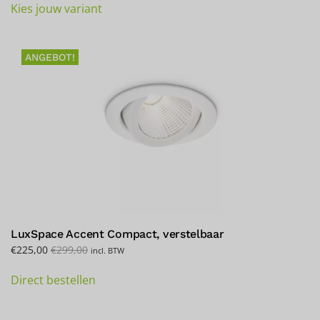
Kies jouw variant
Produkt
weist
mehrere
ANGEBOT!
Varianten
auf.
Die
Optionen
können
auf
der
Produktseite
gewählt
werden
LuxSpace Accent Compact, verstelbaar
€
225,00
€
299,00
incl. BTW
Direct bestellen