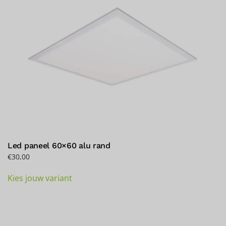
Led paneel 60×60 alu rand
€
30,00
Dieses
Kies jouw variant
Produkt
weist
mehrere
Varianten