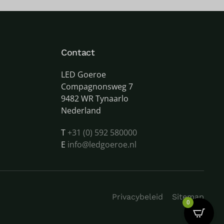
Contact
LED Goeroe
Compagnonsweg 7
9482 WR Tynaarlo
Nederland
T
+31 (0) 592 580000
E
info@ledgoeroe.nl
Privacybeleid
Sitemap
0