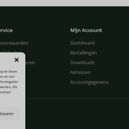
rvice
Mijn Account
voorwaarden
Dashboard
elijkheden
Bestellingen
 en retourneren
Downloads
op te slaan
n service
Adressen
den en om
Accountgegevens
chnologieën
werken. Als
invloed
rkeuren