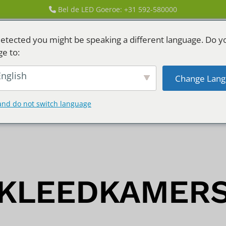
Bel de LED Goeroe: +31 592-580000
etected you might be speaking a different language. Do y
ge to:
nglish
Change Lang
GEN
LED HUREN
and do not switch language
KLEEDKAMER