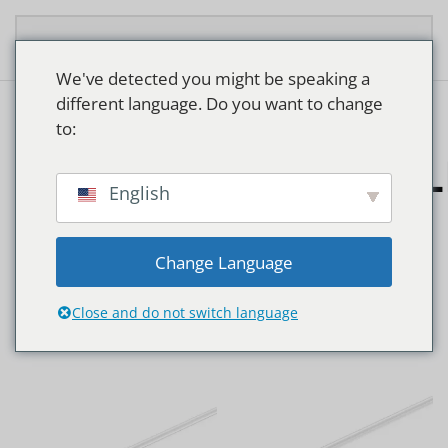
Zum Hauptinhalt springen
We've detected you might be speaking a
different language. Do you want to change
to:
ONDERWIJSINSTEL
English
Change Language
Close and do not switch language
Start
Produkte verschlagwortet mit „Onderwijsinstellingen“