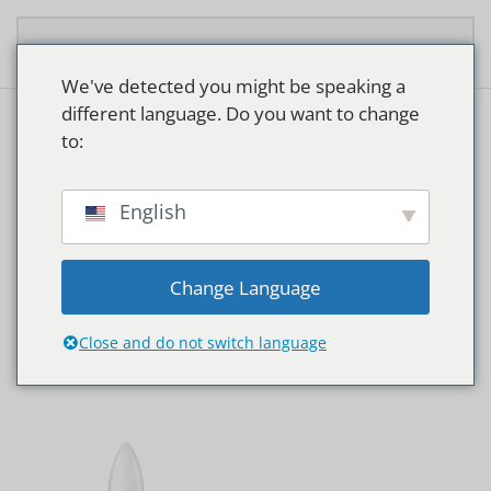
Zum Hauptinhalt springen
We've detected you might be speaking a
different language. Do you want to change
to:
TRAPPENHUIZEN
English
Change Language
Close and do not switch language
Start
Produkte verschlagwortet mit „Trappenhuizen“