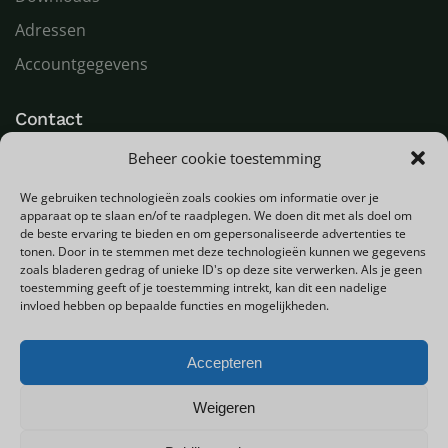
Adressen
Accountgegevens
Contact
Beheer cookie toestemming
LED Goeroe
Compagnonsweg 7
We gebruiken technologieën zoals cookies om informatie over je
9482 WR Tynaarlo
apparaat op te slaan en/of te raadplegen. We doen dit met als doel om
Nederland
de beste ervaring te bieden en om gepersonaliseerde advertenties te
tonen. Door in te stemmen met deze technologieën kunnen we gegevens
zoals bladeren gedrag of unieke ID's op deze site verwerken. Als je geen
T
+31 (0) 592 580000
toestemming geeft of je toestemming intrekt, kan dit een nadelige
E
info@ledgoeroe.nl
invloed hebben op bepaalde functies en mogelijkheden.
Accepteren
Copyright © 2025 - Alle rechten voorbehouden
Weigeren