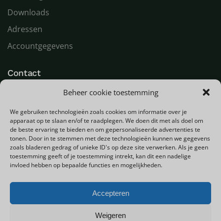
Downloads
Adressen
Accountgegevens
Contact
Beheer cookie toestemming
LED Goeroe
Compagnonsweg 7
We gebruiken technologieën zoals cookies om informatie over je
9482 WR Tynaarlo
apparaat op te slaan en/of te raadplegen. We doen dit met als doel om
Nederland
de beste ervaring te bieden en om gepersonaliseerde advertenties te
tonen. Door in te stemmen met deze technologieën kunnen we gegevens
zoals bladeren gedrag of unieke ID's op deze site verwerken. Als je geen
T
+31 (0) 592 580000
toestemming geeft of je toestemming intrekt, kan dit een nadelige
E
info@ledgoeroe.nl
invloed hebben op bepaalde functies en mogelijkheden.
Accepteren
Copyright © 2025 - Alle rechten voorbehouden
Weigeren