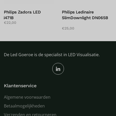
Philips Zadora LED
Philips Ledinaire
DN471B
SlimDownlight DN065B
€
22,00
€
25,00
De Led Goeroe is de specialist in LED Visualisatie.
Klantenservice
Algemene voorwaarden
Betaalmogelijkheden
Verzenden en retourneren