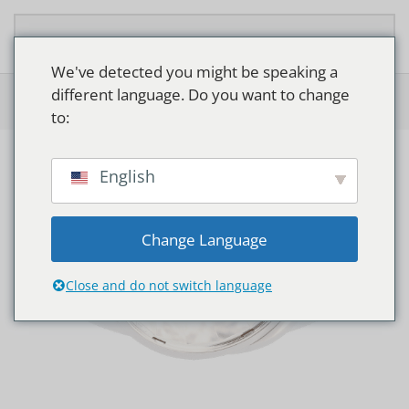
Zum Hauptinhalt springen
We've detected you might be speaking a
different language. Do you want to change
Home
>
Shop
>
Philips GreenSpace Accent Cardanic
to:
English
Change Language
Close and do not switch language