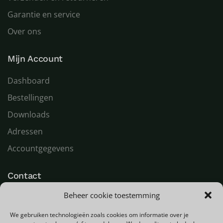
Garantie en service
Over ons
Mijn Account
Dashboard
Bestellingen
Downloads
Adressen
Accountgegevens
Contact
Beheer cookie toestemming
LED Goeroe
Compagnonsweg 7
We gebruiken technologieën zoals cookies om informatie over je
9482 WR Tynaarlo