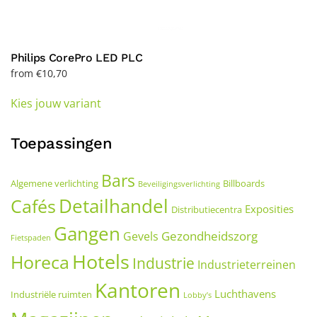
Philips CorePro LED PLC
from
€
10,70
This
Kies jouw variant
product
has
multiple
Toepassingen
variants.
The
Bars
Algemene verlichting
Billboards
Beveiligingsverlichting
options
Detailhandel
Cafés
may
Exposities
Distributiecentra
be
Gangen
Gezondheidszorg
Gevels
Fietspaden
chosen
Hotels
Horeca
on
Industrie
Industrieterreinen
the
Kantoren
product
Luchthavens
Industriële ruimten
Lobby’s
page