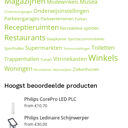
Magazijnen
Musea
Modewinkels
Onderwijsinstellingen
Onderdoorgangen
Parkeergarages
Parkeerterreinen
Parken
Receptieruimten
Recreatieve sporten
Restaurants
Slaapkamer
Sportaccommodaties
Toiletten
Supermarkten
Sporthallen
Tentoonstellingen
Winkels
Vitrinekasten
Trappenhallen
Tuinen
Woningen
Ziekenhuizen
Woonkamer
Woonwijken
Hoogst beoordeelde producten
Philips CorePro LED PLC
from
€
10,70
Philips Ledinaire Schijnwerper
from
€
30,00