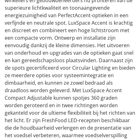
winkeliers en gebouwbeheerders nu profiteren van de
superieure lichtkwaliteit en toonaangevende
energiezuinigheid van PerfectAccent-optieken in een
verfijnde en neutrale spot. LuxSpace Accent is krachtig
en discreet en combineert een hoge lichtstroom met
een compacte vorm. Ontwerp en installatie zijn
eenvoudig dankzij de kleine dimensies. Het uitvoeren
van onderhoud en upgrades van de optieken gaat snel
en kan gereedschapsloos plaatsvinden. Daarnaast zijn
de spots gecertificeerd voor Circular Lighting en bieden
ze meerdere opties voor systeemintegratie en
dimbaarheid, en kunnen ze zowel bedraad als
draadloos worden geleverd. Met LuxSpace Accent
Compact Adjustable kunnen spotjes 360 graden
worden geroteerd en in twee richtingen worden
gekanteld voor de ultieme flexibiliteit bij het richten van
het licht. Er zijn FreshFood LED-recepten beschikbaar
die de houdbaarheid verlengen en de presentatie van
het voedsel verbeteren, waarmee voedselverspilling