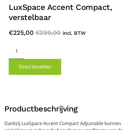
LuxSpace Accent Compact,
verstelbaar
€
225,00
€
299,00
incl. BTW
LuxSpace
Accent
Compact,
verstelbaar
Direct bestellen
quantity
Productbeschrijving
Dankzij LuxSpace Accent Compact Adjustable kunnen