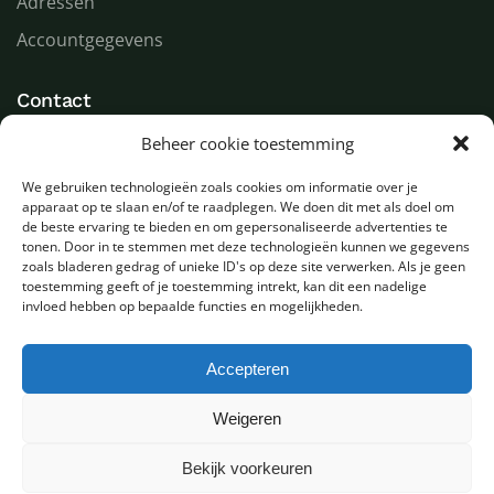
Adressen
Accountgegevens
Contact
Beheer cookie toestemming
LED Goeroe
Compagnonsweg 7
We gebruiken technologieën zoals cookies om informatie over je
9482 WR Tynaarlo
apparaat op te slaan en/of te raadplegen. We doen dit met als doel om
Nederland
de beste ervaring te bieden en om gepersonaliseerde advertenties te
tonen. Door in te stemmen met deze technologieën kunnen we gegevens
zoals bladeren gedrag of unieke ID's op deze site verwerken. Als je geen
T
+31 (0) 592 580000
toestemming geeft of je toestemming intrekt, kan dit een nadelige
E
info@ledgoeroe.nl
invloed hebben op bepaalde functies en mogelijkheden.
Accepteren
Copyright © 2025 - Alle rechten voorbehouden
Weigeren
Bekijk voorkeuren
0
Privacybeleid
Sitemap