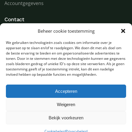
Accountgegevens
Contact
Beheer cookie toestemming
LED Goeroe
Compagnonsweg 7
We gebruiken technologieën zoals cookies om informatie over je
9482 WR Tynaarlo
apparaat op te slaan en/of te raadplegen. We doen dit met als doel om
Nederland
de beste ervaring te bieden en om gepersonaliseerde advertenties te
tonen. Door in te stemmen met deze technologieën kunnen we gegevens
zoals bladeren gedrag of unieke ID's op deze site verwerken. Als je geen
T
+31 (0) 592 580000
toestemming geeft of je toestemming intrekt, kan dit een nadelige
E
info@ledgoeroe.nl
invloed hebben op bepaalde functies en mogelijkheden.
Accepteren
Copyright © 2025 - Alle rechten voorbehouden
Weigeren
Bekijk voorkeuren
0
Privacybeleid
Sitemap
Cookiebeleid
Privacybeleid