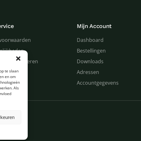
rvice
Mijn Account
voorwaarden
Dashboard
elijkheden
Bestellingen
 en retourneren
Downloads
op te slaan
n service
Adressen
den en om
Accountgegevens
chnologieën
werken. Als
invloed
rkeuren