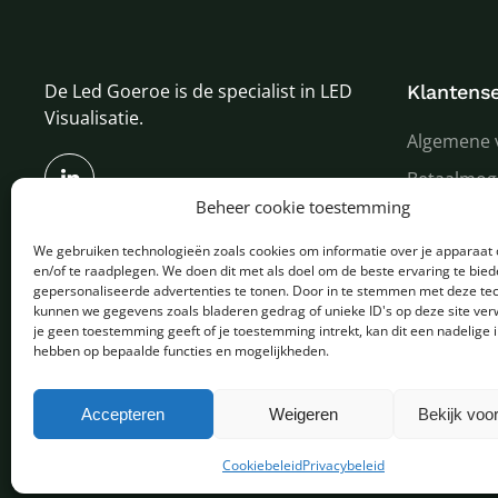
De Led Goeroe is de specialist in LED
Klantense
Visualisatie.
Algemene 
Betaalmog
Beheer cookie toestemming
Verzenden
We gebruiken technologieën zoals cookies om informatie over je apparaat 
Garantie e
en/of te raadplegen. We doen dit met als doel om de beste ervaring te bie
Over ons
gepersonaliseerde advertenties te tonen. Door in te stemmen met deze te
kunnen we gegevens zoals bladeren gedrag of unieke ID's op deze site ver
je geen toestemming geeft of je toestemming intrekt, kan dit een nadelige 
hebben op bepaalde functies en mogelijkheden.
Copyright © 2025 - Alle rechten voorbehouden
Accepteren
Weigeren
Bekijk voo
Cookiebeleid
Privacybeleid