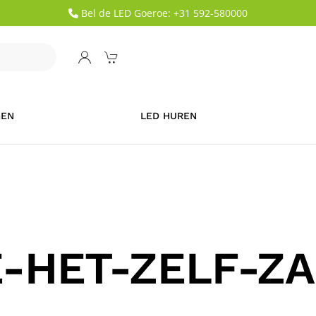
Bel de LED Goeroe: +31 592-580000
GEN
LED HUREN
-HET-ZELF-Z