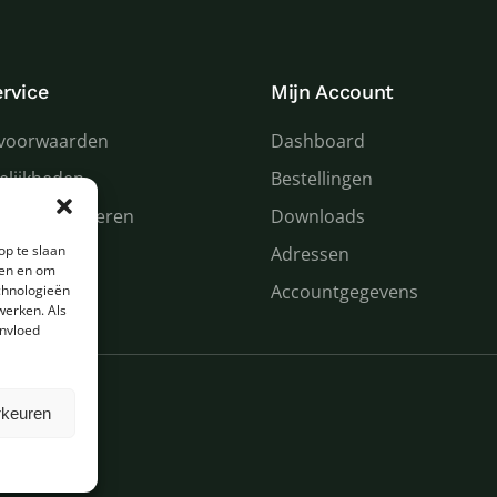
rvice
Mijn Account
voorwaarden
Dashboard
elijkheden
Bestellingen
 en retourneren
Downloads
op te slaan
n service
Adressen
den en om
Accountgegevens
chnologieën
werken. Als
invloed
rkeuren