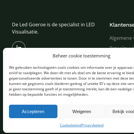
De Led Goeroe is de specialist in LED
Klantense
Visualisatie.
Algemene 
Betaalmog
Beheer cookie toestemming
Verzenden
We gebruiken technologieën zoals cookies om informatie over je apparaat 
Garantie e
en/of te raadplegen. We doen dit met als doel om de beste ervaring te bie
Over ons
gepersonaliseerde advertenties te tonen. Door in te stemmen met deze te
kunnen we gegevens zoals bladeren gedrag of unieke ID's op deze site ver
je geen toestemming geeft of je toestemming intrekt, kan dit een nadelige 
hebben op bepaalde functies en mogelijkheden.
Copyright © 2025 - Alle rechten voorbehouden
Accepteren
Weigeren
Bekijk voo
Cookiebeleid
Privacybeleid