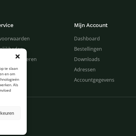
rvice
Mijn Account
voorwaarden
Dashboard
elijkheden
Bestellingen
 en retourneren
Downloads
op te slaan
n service
Adressen
den en om
Accountgegevens
chnologieën
werken. Als
invloed
rkeuren