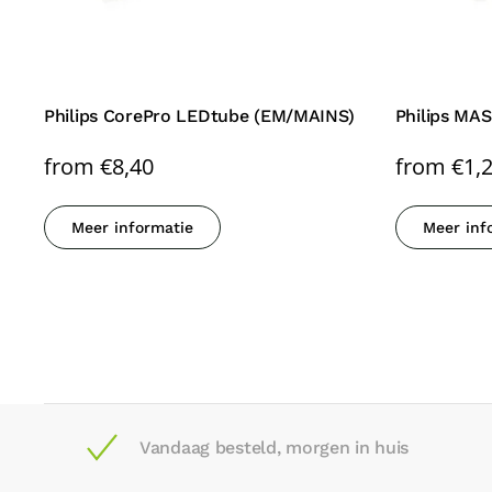
Philips CorePro LEDtube (EM/MAINS)
Philips MA
from
€
8,40
from
€
1,
Meer informatie
Meer inf
Vandaag besteld, morgen in huis