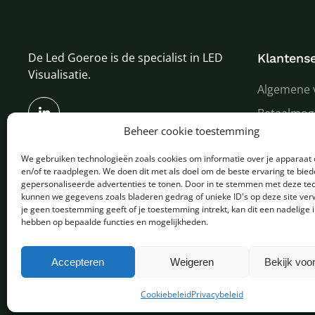
De Led Goeroe is de specialist in LED
Klantense
Visualisatie.
Algemene 
Betaalmog
Beheer cookie toestemming
Verzenden
We gebruiken technologieën zoals cookies om informatie over je apparaat 
Garantie e
en/of te raadplegen. We doen dit met als doel om de beste ervaring te bie
Over ons
gepersonaliseerde advertenties te tonen. Door in te stemmen met deze te
kunnen we gegevens zoals bladeren gedrag of unieke ID's op deze site ver
je geen toestemming geeft of je toestemming intrekt, kan dit een nadelige 
hebben op bepaalde functies en mogelijkheden.
Copyright © 2025 - Alle rechten voorbehouden
Accepteren
Weigeren
Bekijk voo
Cookiebeleid
Privacybeleid