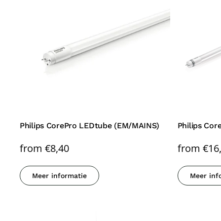
Philips CorePro LEDtube (EM/MAINS)
Philips Cor
from
€
8,40
from
€
16
Meer informatie
Meer inf