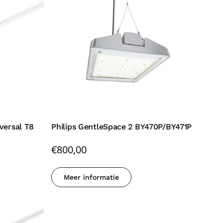
versal T8
Philips GentleSpace 2 BY470P/BY471P
€
800,00
Meer informatie