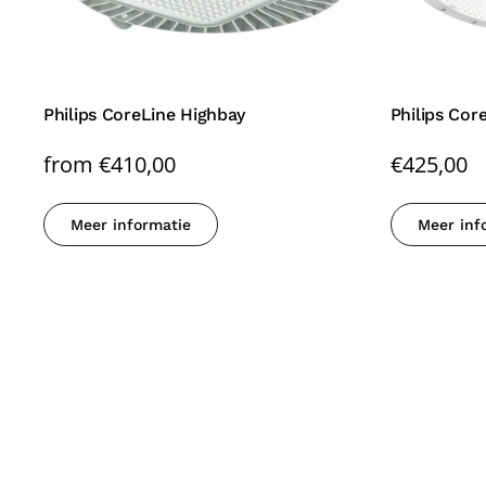
Philips CoreLine Highbay
Philips Cor
from
€
410,00
€
425,00
Meer informatie
Meer inf