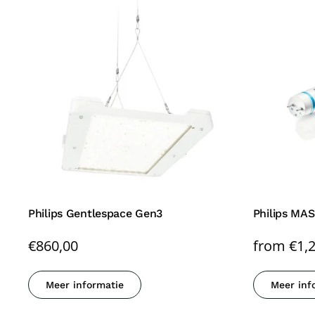
Philips Gentlespace Gen3
Philips MA
€
860,00
from
€
1,
Meer informatie
Meer inf