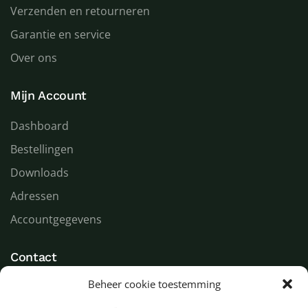
Verzenden en retourneren
Garantie en service
Over ons
Mijn Account
Dashboard
Bestellingen
Downloads
Adressen
Accountgegevens
Contact
Beheer cookie toestemming
LED Goeroe
Compagnonsweg 7