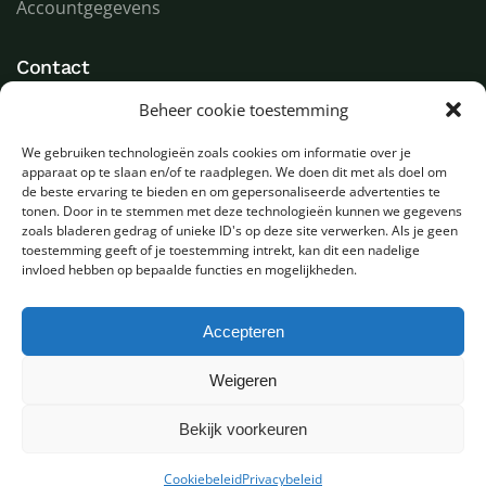
Accountgegevens
Contact
Beheer cookie toestemming
LED Goeroe
Compagnonsweg 7
We gebruiken technologieën zoals cookies om informatie over je
9482 WR Tynaarlo
apparaat op te slaan en/of te raadplegen. We doen dit met als doel om
Nederland
de beste ervaring te bieden en om gepersonaliseerde advertenties te
tonen. Door in te stemmen met deze technologieën kunnen we gegevens
zoals bladeren gedrag of unieke ID's op deze site verwerken. Als je geen
T
+31 (0) 592 580000
toestemming geeft of je toestemming intrekt, kan dit een nadelige
E
info@ledgoeroe.nl
invloed hebben op bepaalde functies en mogelijkheden.
Accepteren
Copyright © 2025 - Alle rechten voorbehouden
Weigeren
Bekijk voorkeuren
0
Privacybeleid
Sitemap
Cookiebeleid
Privacybeleid