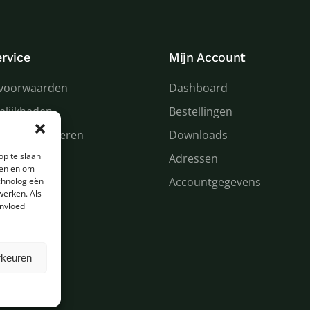
rvice
Mijn Account
voorwaarden
Dashboard
elijkheden
Bestellingen
 en retourneren
Downloads
op te slaan
n service
Adressen
den en om
Accountgegevens
chnologieën
werken. Als
invloed
rkeuren