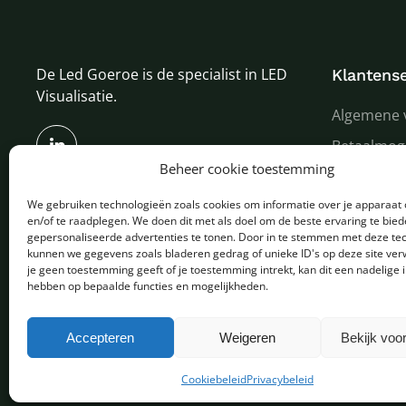
De Led Goeroe is de specialist in LED
Klantense
Visualisatie.
Algemene 
Betaalmog
Beheer cookie toestemming
Verzenden
We gebruiken technologieën zoals cookies om informatie over je apparaat 
Garantie e
en/of te raadplegen. We doen dit met als doel om de beste ervaring te bie
Over ons
gepersonaliseerde advertenties te tonen. Door in te stemmen met deze te
kunnen we gegevens zoals bladeren gedrag of unieke ID's op deze site ver
je geen toestemming geeft of je toestemming intrekt, kan dit een nadelige 
hebben op bepaalde functies en mogelijkheden.
Copyright © 2025 - Alle rechten voorbehouden
Accepteren
Weigeren
Bekijk voo
Cookiebeleid
Privacybeleid