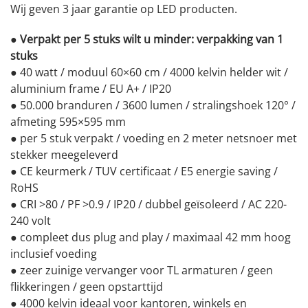
Wij geven 3 jaar garantie op LED producten.
●
Verpakt per 5 stuks wilt u minder: verpakking van 1
stuks
● 40 watt / moduul 60×60 cm / 4000 kelvin helder wit /
aluminium frame / EU A+ / IP20
● 50.000 branduren / 3600 lumen / stralingshoek 120° /
afmeting 595×595 mm
● per 5 stuk verpakt / voeding en 2 meter netsnoer met
stekker meegeleverd
● CE keurmerk / TUV certificaat / E5 energie saving /
RoHS
● CRI >80 / PF >0.9 / IP20 / dubbel geïsoleerd / AC 220-
240 volt
● compleet dus plug and play / maximaal 42 mm hoog
inclusief voeding
● zeer zuinige vervanger voor TL armaturen / geen
flikkeringen / geen opstarttijd
● 4000 kelvin ideaal voor kantoren, winkels en