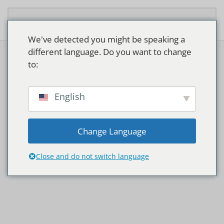
Overslaan en naar de inhoud gaan
We've detected you might be speaking a
different language. Do you want to change
to:
English
LED TAFEL
Change Language
LAMPJES
Close and do not switch language