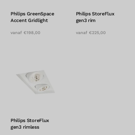
Philips GreenSpace
Philips StoreFlux
Accent Gridlight
gen3 rim
vanaf
€
198,00
vanaf
€
225,00
Philips StoreFlux
gen3 rimless