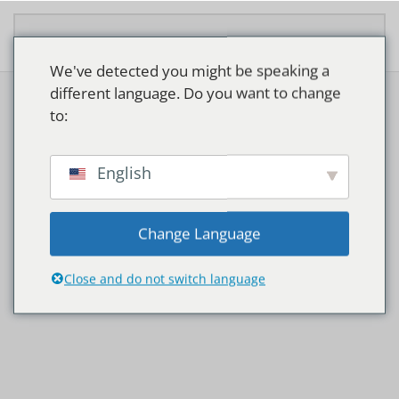
Overslaan en naar de inhoud gaan
We've detected you might be speaking a
different language. Do you want to change
to:
English
MONTAGEBALKEN
Change Language
EN REFLECTOREN
Close and do not switch language