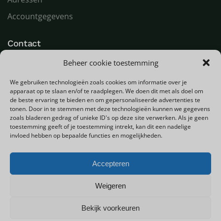
Accountgegevens
Contact
Beheer cookie toestemming
LED Goeroe
Compagnonsweg 7
We gebruiken technologieën zoals cookies om informatie over je
9482 WR Tynaarlo
apparaat op te slaan en/of te raadplegen. We doen dit met als doel om
Nederland
de beste ervaring te bieden en om gepersonaliseerde advertenties te
tonen. Door in te stemmen met deze technologieën kunnen we gegevens
zoals bladeren gedrag of unieke ID's op deze site verwerken. Als je geen
T
+31 (0) 592 580000
toestemming geeft of je toestemming intrekt, kan dit een nadelige
E
info@ledgoeroe.nl
invloed hebben op bepaalde functies en mogelijkheden.
Accepteren
Copyright © 2025 - Alle rechten voorbehouden
Weigeren
Bekijk voorkeuren
0
Privacybeleid
Sitemap