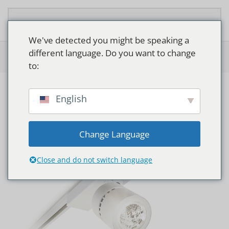
Overslaan en naar de inhoud gaan
We've detected you might be speaking a
different language. Do you want to change
Home
>
Shop
>
Philips StyliD Fresh Food
to:
English
Change Language
Close and do not switch language