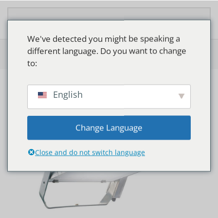
Overslaan en naar de inhoud gaan
We've detected you might be speaking a
different language. Do you want to change
Home
>
Shop
>
Philips OptiVision MVP507
to:
English
Change Language
Close and do not switch language