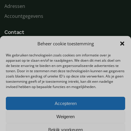
Adressen
Accountgegevens
Contact
Beheer cookie toestemming
LED Goeroe
Compagnonsweg 7
We gebruiken technologieën zoals cookies om informatie over je
9482 WR Tynaarlo
apparaat op te slaan en/of te raadplegen. We doen dit met als doel om
Nederland
de beste ervaring te bieden en om gepersonaliseerde advertenties te
tonen. Door in te stemmen met deze technologieën kunnen we gegevens
zoals bladeren gedrag of unieke ID's op deze site verwerken. Als je geen
T
+31 (0) 592 580000
toestemming geeft of je toestemming intrekt, kan dit een nadelige
E
info@ledgoeroe.nl
invloed hebben op bepaalde functies en mogelijkheden.
Accepteren
Copyright © 2025 - Alle rechten voorbehouden
Weigeren
Bekijk voorkeuren
0