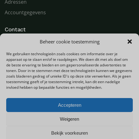
Adressen
Accountgegevens
Contact
Beheer cookie toestemming
LED Goeroe
Compagnonsweg 7
We gebruiken technologieën zoals cookies om informatie over je
9482 WR Tynaarlo
apparaat op te slaan en/of te raadplegen. We doen dit met als doel om
Nederland
de beste ervaring te bieden en om gepersonaliseerde advertenties te
tonen. Door in te stemmen met deze technologieën kunnen we gegevens
zoals bladeren gedrag of unieke ID's op deze site verwerken. Als je geen
T
+31 (0) 592 580000
toestemming geeft of je toestemming intrekt, kan dit een nadelige
E
info@ledgoeroe.nl
invloed hebben op bepaalde functies en mogelijkheden.
Accepteren
Copyright © 2025 - Alle rechten voorbehouden
Weigeren
Bekijk voorkeuren
0
Privacybeleid
Sitemap