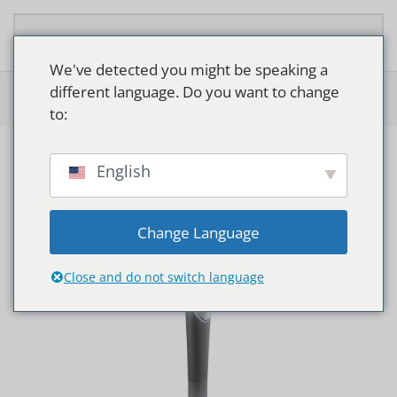
Overslaan en naar de inhoud gaan
We've detected you might be speaking a
different language. Do you want to change
Home
>
Shop
>
Philips UrbanStar BDS100
to:
English
Change Language
Close and do not switch language