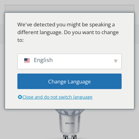
Overslaan en naar de inhoud gaan
We've detected you might be speaking a
different language. Do you want to change
Home
>
Shop
>
Philips Classic LEDspotMV
to:
English
Change Language
Close and do not switch language