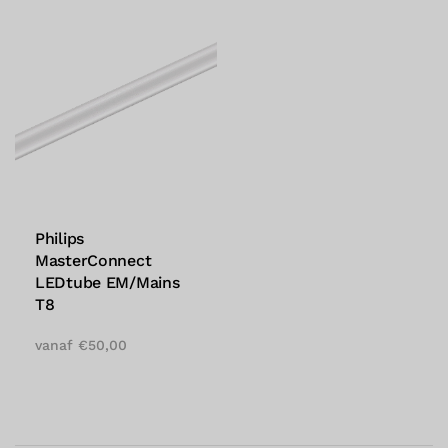
Philips
MasterConnect
LEDtube EM/Mains
T8
vanaf
€
50,00