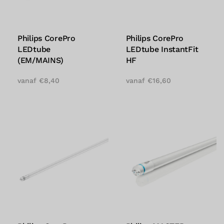
Philips CorePro
Philips CorePro
LEDtube
LEDtube InstantFit
(EM/MAINS)
HF
vanaf
€
8,40
vanaf
€
16,60