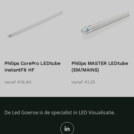
ilips MASTER LEDtube
Philips MASTER LEDtube
Ph
M/MAINS)
Universal T8
Un
naf
€
1,25
vanaf
€
39,00
va
De Led Goeroe is de specialist in LED Visualisatie.