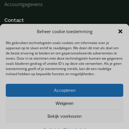
Accountgegevens
Contact
Beheer cookie toestemming
LED Goeroe
Compagnonsweg 7
We gebruiken technologieën zoals cookies om informatie over je
9482 WR Tynaarlo
apparaat op te slaan en/of te raadplegen. We doen dit met als doel om
Nederland
de beste ervaring te bieden en om gepersonaliseerde advertenties te
tonen. Door in te stemmen met deze technologieën kunnen we gegevens
zoals bladeren gedrag of unieke ID's op deze site verwerken. Als je geen
T
+31 (0) 592 580000
toestemming geeft of je toestemming intrekt, kan dit een nadelige
E
info@ledgoeroe.nl
invloed hebben op bepaalde functies en mogelijkheden.
Accepteren
Copyright © 2025 - Alle rechten voorbehouden
Weigeren
Bekijk voorkeuren
0
Privacybeleid
Sitemap