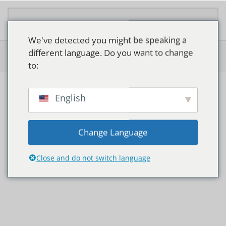
Overslaan en naar de inhoud gaan
We've detected you might be speaking a
different language. Do you want to change
Home
>
Shop
>
Philips MasterConnect LEDtube EM/Mains T8
to:
English
Change Language
Close and do not switch language