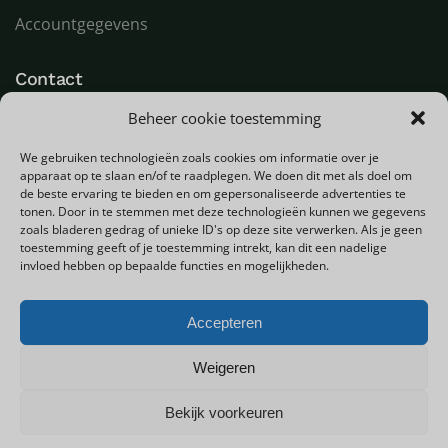
Accountgegevens
Contact
Beheer cookie toestemming
LED Goeroe
Compagnonsweg 7
We gebruiken technologieën zoals cookies om informatie over je
9482 WR Tynaarlo
apparaat op te slaan en/of te raadplegen. We doen dit met als doel om
Nederland
de beste ervaring te bieden en om gepersonaliseerde advertenties te
tonen. Door in te stemmen met deze technologieën kunnen we gegevens
zoals bladeren gedrag of unieke ID's op deze site verwerken. Als je geen
T
+31 (0) 592 580000
toestemming geeft of je toestemming intrekt, kan dit een nadelige
E
info@ledgoeroe.nl
invloed hebben op bepaalde functies en mogelijkheden.
Accepteren
Copyright © 2025 - Alle rechten voorbehouden
Weigeren
Bekijk voorkeuren
0
Privacybeleid
Sitemap