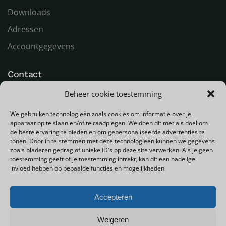
Downloads
Adressen
Accountgegevens
Contact
Beheer cookie toestemming
LED Goeroe
Compagnonsweg 7
We gebruiken technologieën zoals cookies om informatie over je
9482 WR Tynaarlo
apparaat op te slaan en/of te raadplegen. We doen dit met als doel om
Nederland
de beste ervaring te bieden en om gepersonaliseerde advertenties te
tonen. Door in te stemmen met deze technologieën kunnen we gegevens
zoals bladeren gedrag of unieke ID's op deze site verwerken. Als je geen
T
+31 (0) 592 580000
toestemming geeft of je toestemming intrekt, kan dit een nadelige
E
info@ledgoeroe.nl
invloed hebben op bepaalde functies en mogelijkheden.
Accepteren
Copyright © 2025 - Alle rechten voorbehouden
Weigeren