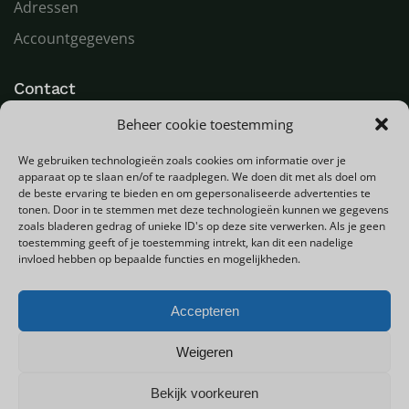
Adressen
Accountgegevens
Contact
Beheer cookie toestemming
LED Goeroe
Compagnonsweg 7
We gebruiken technologieën zoals cookies om informatie over je
9482 WR Tynaarlo
apparaat op te slaan en/of te raadplegen. We doen dit met als doel om
Nederland
de beste ervaring te bieden en om gepersonaliseerde advertenties te
tonen. Door in te stemmen met deze technologieën kunnen we gegevens
zoals bladeren gedrag of unieke ID's op deze site verwerken. Als je geen
T
+31 (0) 592 580000
toestemming geeft of je toestemming intrekt, kan dit een nadelige
E
info@ledgoeroe.nl
invloed hebben op bepaalde functies en mogelijkheden.
Accepteren
Copyright © 2025 - Alle rechten voorbehouden
Weigeren
Bekijk voorkeuren
0