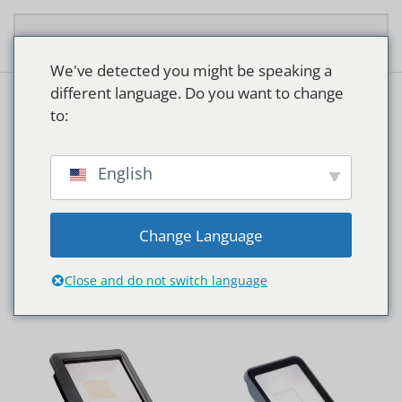
Overslaan en naar de inhoud gaan
We've detected you might be speaking a
different language. Do you want to change
to:
POORTJES
English
Change Language
Close and do not switch language
Home
Producten getagged “Poortjes”