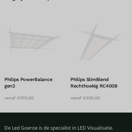
end
Philips PowerBalance
LED paneel Phi
RC400B
RC360B
€
34,00
vanaf
€
300,00
De Led Goeroe is de specialist in LED Visualisatie.