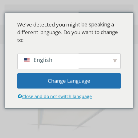
Overslaan en naar de inhoud gaan
We've detected you might be speaking a
different language. Do you want to change
Home
>
Shop
>
Philips SlimBlend Vierkant RC400B
to:
English
Change Language
Close and do not switch language