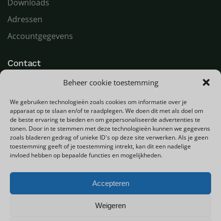
Downloads
Adressen
Accountgegevens
Contact
Beheer cookie toestemming
LED Goeroe
Compagnonsweg 7
We gebruiken technologieën zoals cookies om informatie over je
9482 WR Tynaarlo
apparaat op te slaan en/of te raadplegen. We doen dit met als doel om
Nederland
de beste ervaring te bieden en om gepersonaliseerde advertenties te
tonen. Door in te stemmen met deze technologieën kunnen we gegevens
zoals bladeren gedrag of unieke ID's op deze site verwerken. Als je geen
T
+31 (0) 592 580000
toestemming geeft of je toestemming intrekt, kan dit een nadelige
E
info@ledgoeroe.nl
invloed hebben op bepaalde functies en mogelijkheden.
Accepteren
Copyright © 2025 - Alle rechten voorbehouden
Weigeren