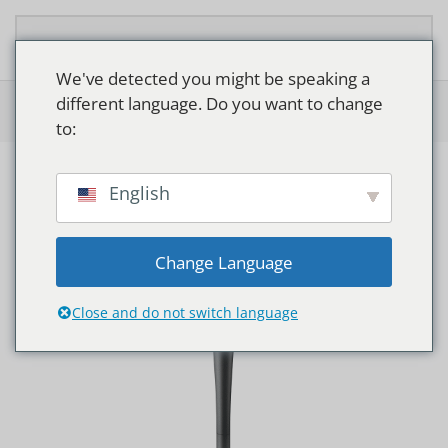
Overslaan en naar de inhoud gaan
We've detected you might be speaking a
different language. Do you want to change
Home
>
Shop
>
Philips CityCharm Cordoba
to:
English
Change Language
Close and do not switch language