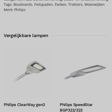
Tags:
Boulevards
,
Fietspaden
,
Parken
,
Trottoirs
,
Woonwijken
Merk:
Philips
Vergelijkbare lampen
dStar
Philips Micenas LED
Philips Jarg