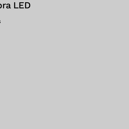
ibra LED
s