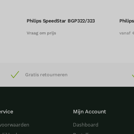
Philips DigiStreet
Philip
€
330,00
Vraag o
Gratis retourneren
rvice
Mijn Account
voorwaarden
Dashboard