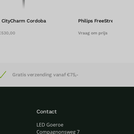
s Micenas LED
Philips Jargeau 400 LED
m prijs
Vraag om prijs
Gratis verzending vanaf €75,-
Contact
LED Goeroe
Compagnonsweg 7