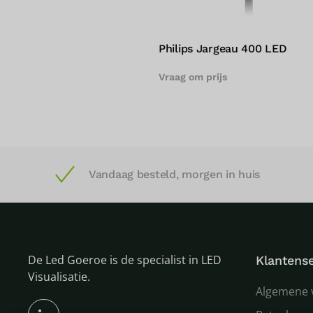
yCharm Cordoba
Philips FreeStreet
00
Vraag om prijs
Vandaag besteld, morgen in huis
De Led Goeroe is de specialist in LED
Klantense
Visualisatie.
Algemene 