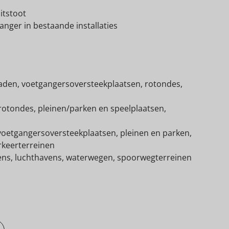
itstoot
vanger in bestaande installaties
aden, voetgangersoversteekplaatsen, rotondes,
 rotondes, pleinen/parken en speelplaatsen,
 voetgangersoversteekplaatsen, pleinen en parken,
rkeerterreinen
vens, luchthavens, waterwegen, spoorwegterreinen