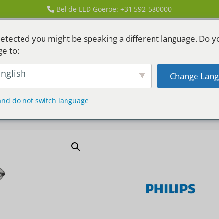
Bel de LED Goeroe: +31 592-580000
etected you might be speaking a different language. Do y
ge to:
nglish
Change Lang
GEN
LED HUREN
and do not switch language