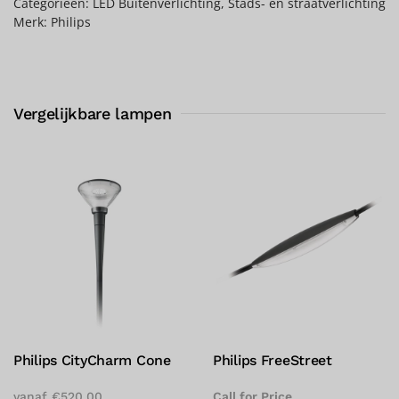
Categorieën:
LED Buitenverlichting
,
Stads- en straatverlichting
Merk:
Philips
Vergelijkbare lampen
Philips CityCharm Cone
Philips FreeStreet
vanaf
€
520,00
Call for Price