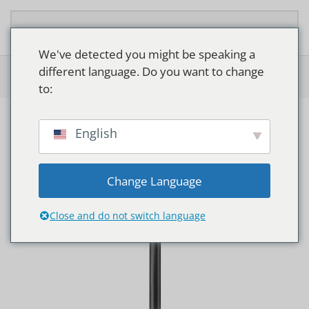
Overslaan en naar de inhoud gaan
We've detected you might be speaking a
different language. Do you want to change
Home
>
Shop
>
Philips Micenas LED
to:
English
Change Language
Close and do not switch language