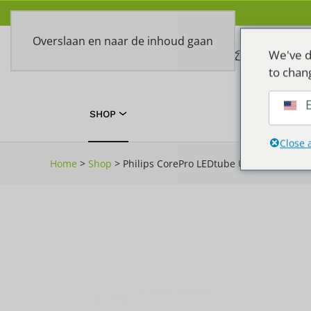
Overslaan en naar de inhoud gaan
We've d
to chan
E
SHOP
TOEPASSIN
Close 
Home
>
Shop
>
Philips CorePro LEDtube Universal T8