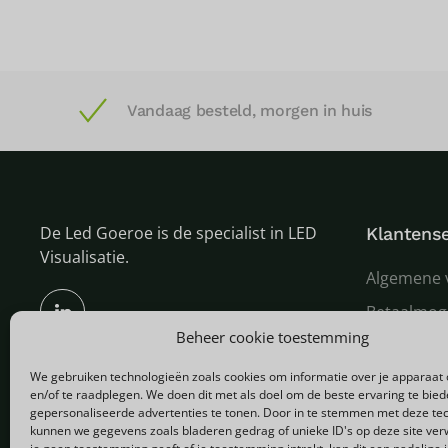
Vandaag besteld, morgen in huis
De Led Goeroe is de specialist in LED
Klantense
Visualisatie.
Algemene 
Betaalmog
Beheer cookie toestemming
Verzenden
We gebruiken technologieën zoals cookies om informatie over je apparaat 
Garantie e
en/of te raadplegen. We doen dit met als doel om de beste ervaring te bie
Over ons
gepersonaliseerde advertenties te tonen. Door in te stemmen met deze te
kunnen we gegevens zoals bladeren gedrag of unieke ID's op deze site ver