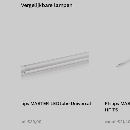
Vergelijkbare lampen
rsal
Philips MASTER LEDtube InstantFit
Philips 
HF T5
€
51,00
vanaf
€
21,40