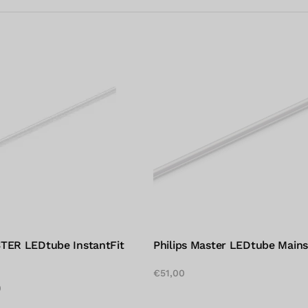
Master LEDtube Mains T5
Philips MasterConnect LE
EM/Mains T8
vanaf
€
50,00