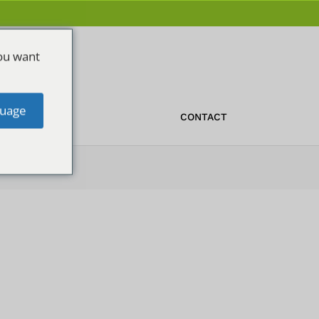
ou want
uage
OFFERTE
CONTACT