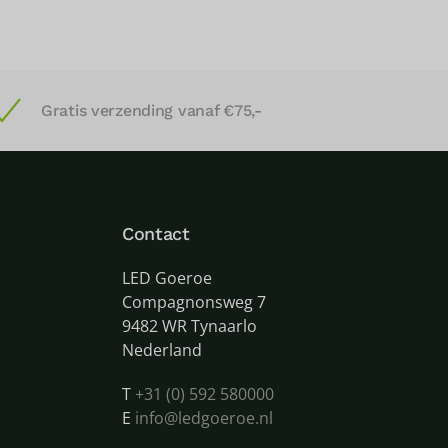
Gratis verzending vanaf €75,-
Contact
LED Goeroe
Compagnonsweg 7
9482 WR Tynaarlo
Nederland
T
+31 (0) 592 580000
E
info@ledgoeroe.nl