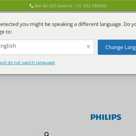
Bel de LED Goeroe: +31 592-580000
etected you might be speaking a different language. Do y
ge to:
nglish
Change Lang
GEN
LED HUREN
and do not switch language