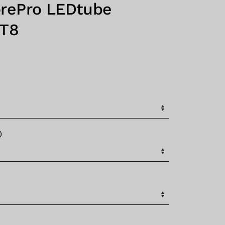
orePro LEDtube
 T8
)