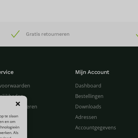
Gratis retourneren
rvice
Mijn Account
voorwaarden
Dashboard
elijkheden
Bestellingen
 en retourneren
Downloads
op te slaan
n service
Adressen
den en om
Accountgegevens
chnologieën
werken. Als