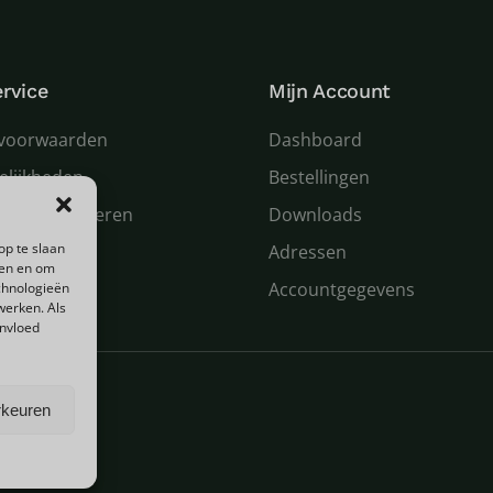
rvice
Mijn Account
voorwaarden
Dashboard
elijkheden
Bestellingen
 en retourneren
Downloads
op te slaan
n service
Adressen
den en om
Accountgegevens
chnologieën
werken. Als
invloed
rkeuren