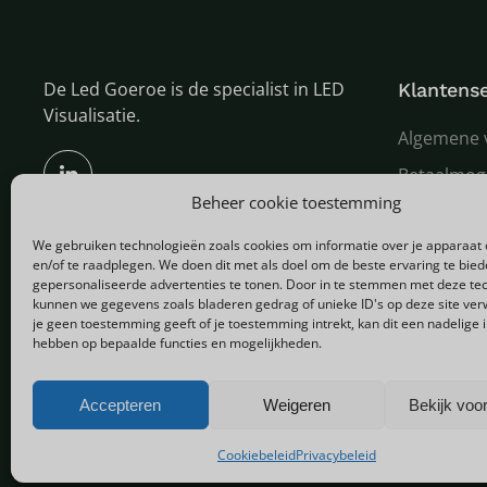
De Led Goeroe is de specialist in LED
Klantense
Visualisatie.
Algemene 
Betaalmog
Beheer cookie toestemming
Verzenden
We gebruiken technologieën zoals cookies om informatie over je apparaat 
Garantie e
en/of te raadplegen. We doen dit met als doel om de beste ervaring te bie
Over ons
gepersonaliseerde advertenties te tonen. Door in te stemmen met deze te
kunnen we gegevens zoals bladeren gedrag of unieke ID's op deze site ver
je geen toestemming geeft of je toestemming intrekt, kan dit een nadelige 
hebben op bepaalde functies en mogelijkheden.
Copyright © 2025 - Alle rechten voorbehouden
Accepteren
Weigeren
Bekijk voo
Cookiebeleid
Privacybeleid