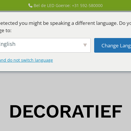
Bel de LED Goeroe: +31 592-580000
etected you might be speaking a different language. Do y
ge to:
nglish
Change Lang
GEN
LED HUREN
and do not switch language
DECORATIEF