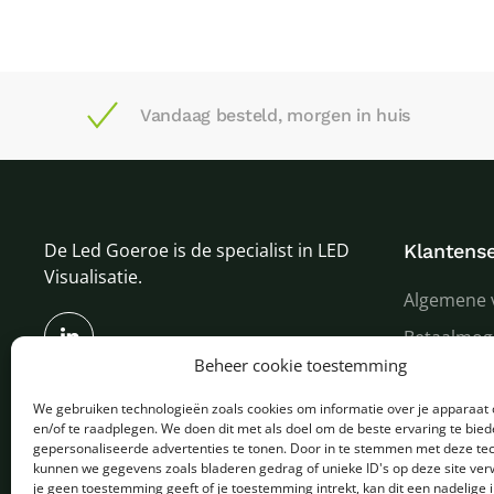
Vandaag besteld, morgen in huis
De Led Goeroe is de specialist in LED
Klantense
Visualisatie.
Algemene 
Betaalmog
Beheer cookie toestemming
Verzenden
We gebruiken technologieën zoals cookies om informatie over je apparaat 
Garantie e
en/of te raadplegen. We doen dit met als doel om de beste ervaring te bie
Over ons
gepersonaliseerde advertenties te tonen. Door in te stemmen met deze te
kunnen we gegevens zoals bladeren gedrag of unieke ID's op deze site ver
je geen toestemming geeft of je toestemming intrekt, kan dit een nadelige 