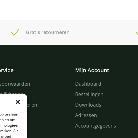
Gratis retourneren
rvice
Mijn Account
voorwaarden
Dashboard
elijkheden
Bestellingen
 en retourneren
Downloads
op te slaan
n service
Adressen
den en om
Accountgegevens
chnologieën
werken. Als
invloed