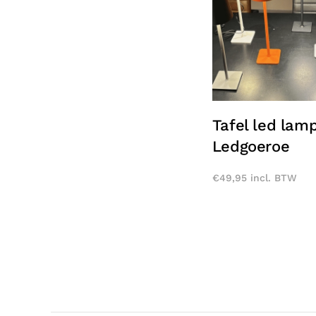
Tafel led lam
Ledgoeroe
€
49,95
incl. BTW