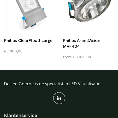
Philips ClearFlood Large
Philips ArenaVision
MVF404
€
2.000,00
from
€
3.035,00
De Led Goeroe is de specialist in LED Visualisatie.
Klantenservice