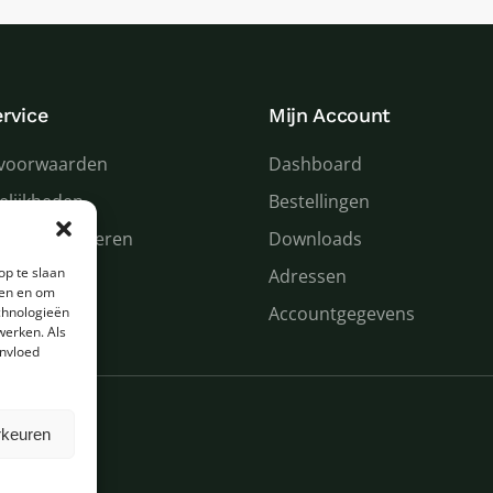
rvice
Mijn Account
voorwaarden
Dashboard
elijkheden
Bestellingen
 en retourneren
Downloads
op te slaan
n service
Adressen
den en om
Accountgegevens
chnologieën
werken. Als
invloed
rkeuren