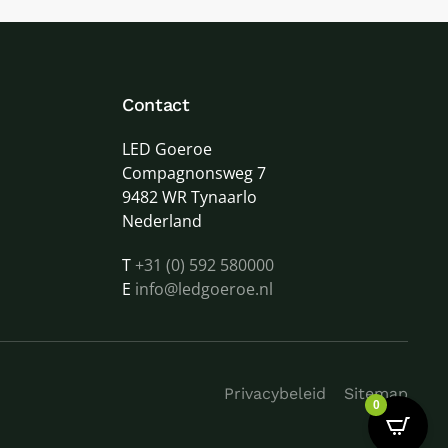
Contact
LED Goeroe
Compagnonsweg 7
9482 WR Tynaarlo
Nederland
T
+31 (0) 592 580000
E
info@ledgoeroe.nl
Privacybeleid
Sitemap
0