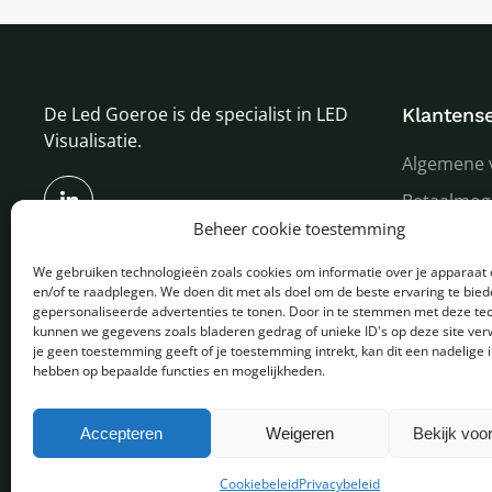
De Led Goeroe is de specialist in LED
Klantense
Visualisatie.
Algemene 
Betaalmog
Beheer cookie toestemming
Verzenden
We gebruiken technologieën zoals cookies om informatie over je apparaat 
Garantie e
en/of te raadplegen. We doen dit met als doel om de beste ervaring te bie
Over ons
gepersonaliseerde advertenties te tonen. Door in te stemmen met deze te
kunnen we gegevens zoals bladeren gedrag of unieke ID's op deze site ver
je geen toestemming geeft of je toestemming intrekt, kan dit een nadelige 
hebben op bepaalde functies en mogelijkheden.
Copyright © 2025 - Alle rechten voorbehouden
Accepteren
Weigeren
Bekijk voo
Cookiebeleid
Privacybeleid