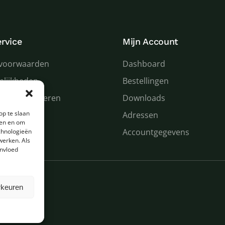
rvice
Mijn Account
voorwaarden
Dashboard
elijkheden
Bestellingen
 en retourneren
Downloads
op te slaan
n service
Adressen
den en om
Accountgegevens
chnologieën
werken. Als
invloed
rkeuren