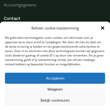
Accountgegevens
Contact
Beheer cookie toestemming
LED Goeroe
Compagnonsweg 7
We gebruiken technologieën zoals cookies om informatie over je
9482 WR Tynaarlo
apparaat op te slaan en/of te raadplegen. We doen dit met als doel om
Nederland
de beste ervaring te bieden en om gepersonaliseerde advertenties te
tonen. Door in te stemmen met deze technologieën kunnen we gegevens
zoals bladeren gedrag of unieke ID's op deze site verwerken. Als je geen
T
+31 (0) 592 580000
toestemming geeft of je toestemming intrekt, kan dit een nadelige
E
info@ledgoeroe.nl
invloed hebben op bepaalde functies en mogelijkheden.
Accepteren
Copyright © 2025 - Alle rechten voorbehouden
Weigeren
Bekijk voorkeuren
0
Privacybeleid
Sitemap