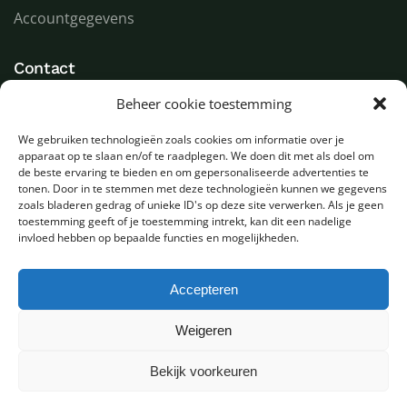
Accountgegevens
Contact
Beheer cookie toestemming
LED Goeroe
Compagnonsweg 7
We gebruiken technologieën zoals cookies om informatie over je
9482 WR Tynaarlo
apparaat op te slaan en/of te raadplegen. We doen dit met als doel om
Nederland
de beste ervaring te bieden en om gepersonaliseerde advertenties te
tonen. Door in te stemmen met deze technologieën kunnen we gegevens
zoals bladeren gedrag of unieke ID's op deze site verwerken. Als je geen
T
+31 (0) 592 580000
toestemming geeft of je toestemming intrekt, kan dit een nadelige
E
info@ledgoeroe.nl
invloed hebben op bepaalde functies en mogelijkheden.
Accepteren
Copyright © 2025 - Alle rechten voorbehouden
Weigeren
Bekijk voorkeuren
0
Privacybeleid
Sitemap