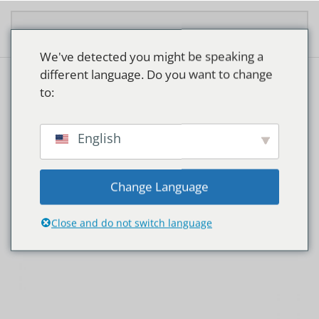
Overslaan en naar de inhoud gaan
We've detected you might be speaking a
different language. Do you want to change
to:
Home
/ Product Lampvoet / G13
G13
English
Toont alle 4 resultaten
Change Language
Close and do not switch language