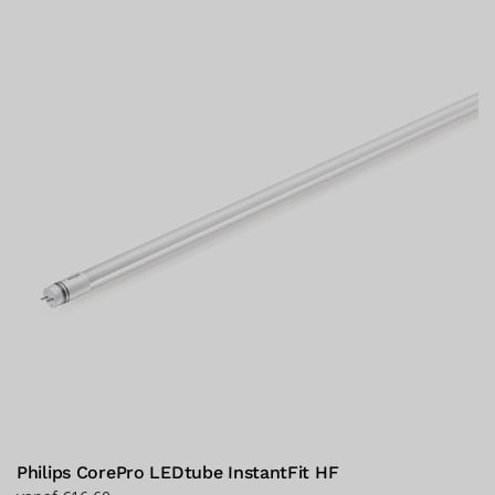
variaties.
Deze
optie
kan
gekozen
worden
op
de
productpagina
Philips CorePro LEDtube InstantFit HF