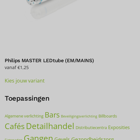
Philips MASTER LEDtube (EM/MAINS)
vanaf
€
1,25
Dit
Kies jouw variant
product
heeft
meerdere
Toepassingen
variaties.
Deze
Bars
Algemene verlichting
Billboards
Beveiligingsverlichting
optie
Detailhandel
Cafés
kan
Exposities
Distributiecentra
gekozen
Gangen
Gezondheidszorg
Gevels