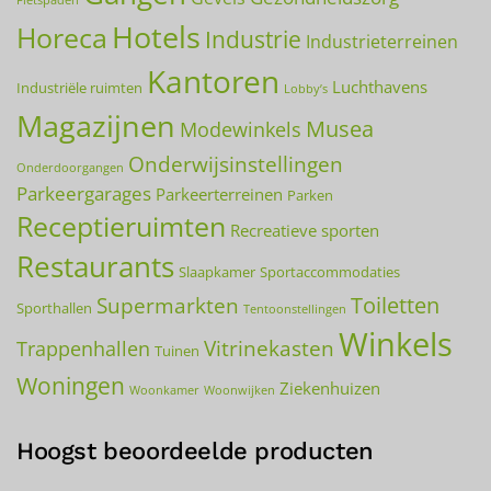
Fietspaden
worden
Hotels
Horeca
op
Industrie
Industrieterreinen
de
Kantoren
productpagina
Luchthavens
Industriële ruimten
Lobby’s
Magazijnen
Musea
Modewinkels
Onderwijsinstellingen
Onderdoorgangen
Parkeergarages
Parkeerterreinen
Parken
Receptieruimten
Recreatieve sporten
Restaurants
Slaapkamer
Sportaccommodaties
Toiletten
Supermarkten
Sporthallen
Tentoonstellingen
Winkels
Vitrinekasten
Trappenhallen
Tuinen
Woningen
Ziekenhuizen
Woonkamer
Woonwijken
Hoogst beoordeelde producten