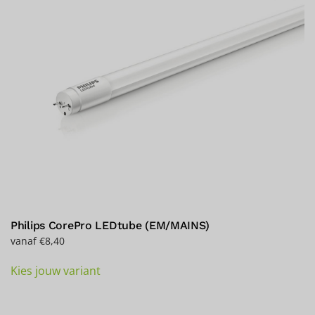
Philips CorePro LEDtube (EM/MAINS)
vanaf
€
8,40
Dit
Kies jouw variant
product
heeft
meerdere