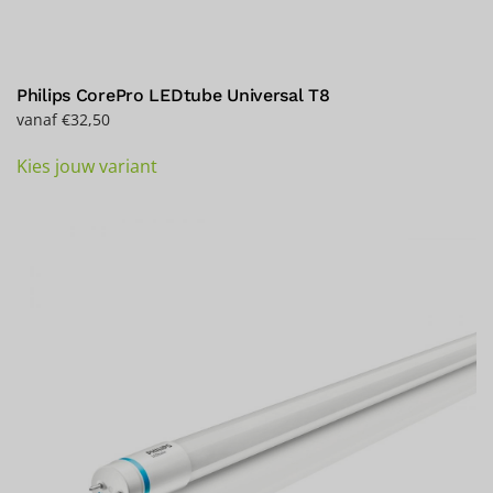
Philips CorePro LEDtube Universal T8
vanaf
€
32,50
Dit
Kies jouw variant
product
heeft
meerdere
variaties.
Deze
optie
kan
gekozen
worden
op
de
productpagina